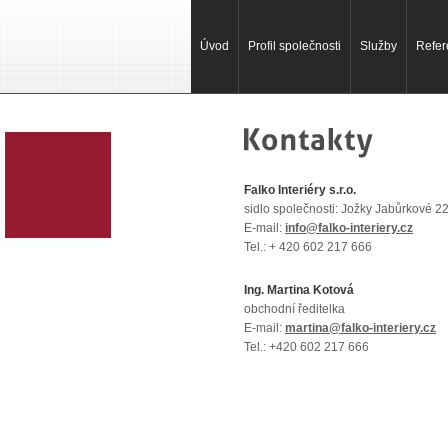
Úvod
Profil společnosti
Služby
Refer
Falko Interiéry s.r.o.
sidlo společnosti: Jožky Jabůrkové 2
E-mail:
info@falko-interiery.cz
Tel.: + 420 602 217 666
Ing. Martina Kotová
obchodní ředitelka
E-mail:
martina@falko-interiery.cz
Tel.: +420 602 217 666