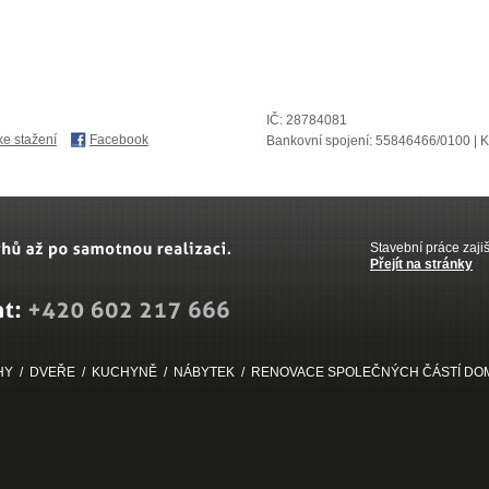
IČ: 28784081
ke stažení
Facebook
Bankovní spojení: 55846466/0100 | 
Stavební práce zaji
Přejít na stránky
HY
/
DVEŘE
/
KUCHYNĚ
/
NÁBYTEK
/
RENOVACE SPOLEČNÝCH ČÁSTÍ DO