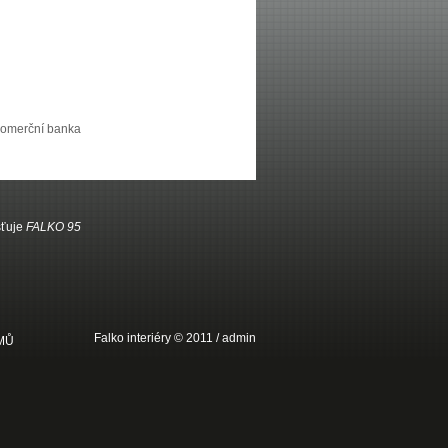
Komerční banka
šťuje
FALKO 95
Falko interiéry © 2011 /
admin
MŮ